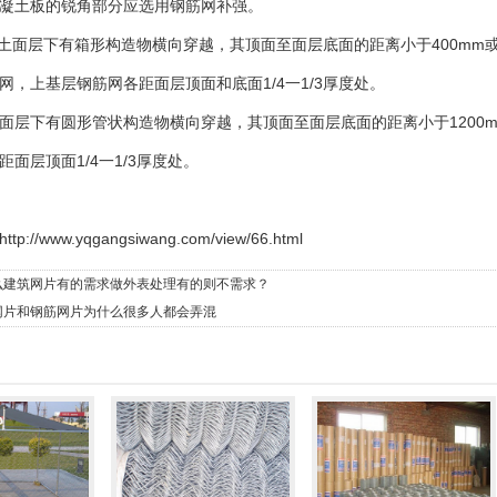
凝土板的锐角部分应选用钢筋网补强。
凝土面层下有箱形构造物横向穿越，其顶面至面层底面的距离小于400m
网，上基层钢筋网各距面层顶面和底面1/4一1/3厚度处。
面层下有圆形管状构造物横向穿越，其顶面至面层底面的距离小于1200
距面层顶面1/4一1/3厚度处。
http://www.yqgangsiwang.com/view/66.html
么建筑网片有的需求做外表处理有的则不需求？
网片和钢筋网片为什么很多人都会弄混