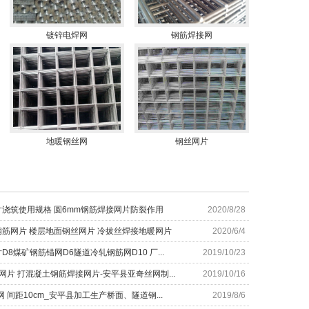
镀锌电焊网
钢筋焊接网
地暖钢丝网
钢丝网片
浇筑使用规格 圆6mm钢筋焊接网片防裂作用
2020/8/28
筋网片 楼层地面钢丝网片 冷拔丝焊接地暖网片
2020/6/4
D8煤矿钢筋锚网D6隧道冷轧钢筋网D10 厂...
2019/10/23
网片 打混凝土钢筋焊接网片-安平县亚奇丝网制...
2019/10/16
 间距10cm_安平县加工生产桥面、隧道钢...
2019/8/6