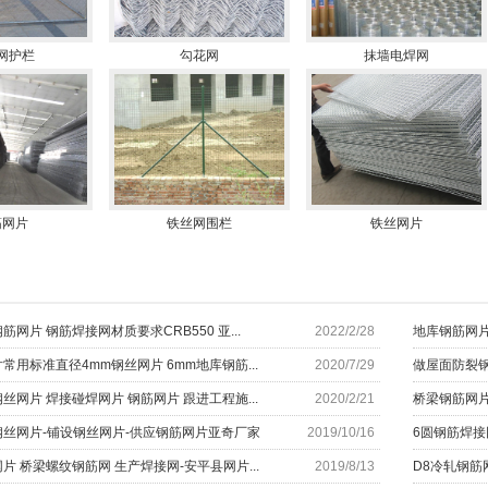
网护栏
勾花网
抹墙电焊网
筋网片
铁丝网围栏
铁丝网片
网片 钢筋焊接网材质要求CRB550 亚...
2022/2/28
地库钢筋网片
常用标准直径4mm钢丝网片 6mm地库钢筋...
2020/7/29
做屋面防裂钢
丝网片 焊接碰焊网片 钢筋网片 跟进工程施...
2020/2/21
桥梁钢筋网片
丝网片-铺设钢丝网片-供应钢筋网片亚奇厂家
2019/10/16
6圆钢筋焊接
片 桥梁螺纹钢筋网 生产焊接网-安平县网片...
2019/8/13
D8冷轧钢筋网