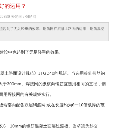
好的运用？
65836 关键词：钢筋网
也起到了无足轻重的效果。钢筋网在混凝土路面的运用：钢筋混凝
建设中也起到了无足轻重的效果。
凝土路面设计规范》JTGD40的规矩。当选用冷轧带肋钢
大于300mm。焊接网的纵横向钢筋宜选用相同的直径，钢
路面用焊接网的有关规矩实行。
板端部内配备双层钢筋网;或在长度约为6一10倍板厚的范
长6一10mm的钢筋混凝土面层过渡板。当桥梁为斜交