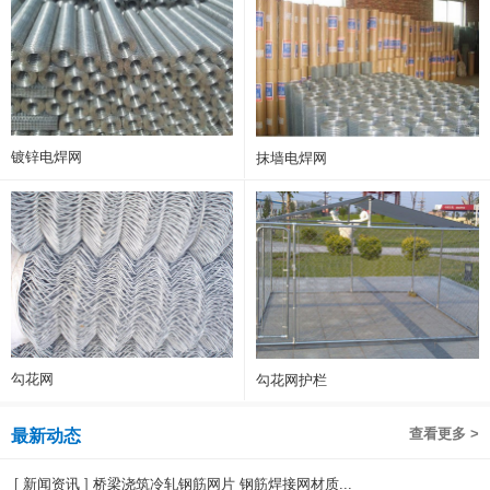
镀锌电焊网
抹墙电焊网
勾花网
勾花网护栏
查看更多 >
最新动态
[
新闻资讯
]
桥梁浇筑冷轧钢筋网片 钢筋焊接网材质...