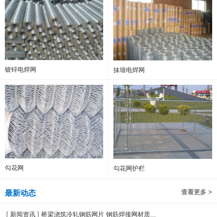
镀锌电焊网
抹墙电焊网
勾花网
勾花网护栏
查看更多 >
最新动态
[
新闻资讯
]
桥梁浇筑冷轧钢筋网片 钢筋焊接网材质...