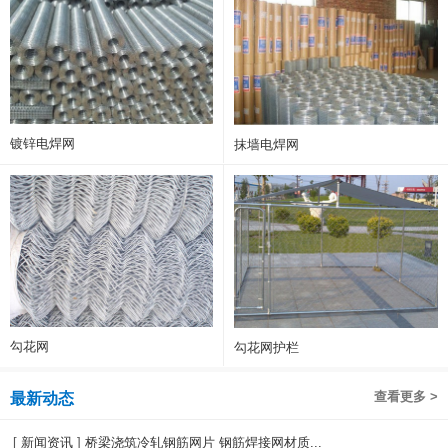
镀锌电焊网
抹墙电焊网
勾花网
勾花网护栏
查看更多 >
最新动态
[
新闻资讯
]
桥梁浇筑冷轧钢筋网片 钢筋焊接网材质...