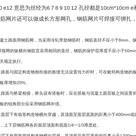
0
e12
意思为丝经为
6
7
8
9
10
12
孔径都是
10cm*10cm
e
钢筋网片还可以做成长方形网孔，钢筋网片可焊接可绑扎
路面用钢筋网，当采用冷轧带肋钢筋时，钢筋直径不应小于8mm、纵向
。焊接网的纵横向钢筋宜采用相同的直径，钢筋的保护层厚度不应小于50m
关规定执行。
路面与固定构造物相衔接的胀缝无法设置传力杆时，可在毗邻构造物的板端
板厚增加20%。
路面与桥梁相接，桥头设有搭板时，应在搭板与混凝土面层板之间设置长6
板的锐角部分应采用钢筋网补强。
土面层下有箱形构造物横向穿越，其顶面至面层底面的距离小于400mm
，上下层钢筋网各距面层顶面和底面1/4一1/3厚度处。
下有圆形管状构造物横向穿越，其顶面至面层底面的距离小于1200m