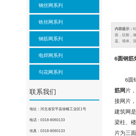
钢丝网系列
铁丝网系列
内容提示：
面，抗裂，
钢筋网系列
盖、墙体、
电焊网系列
6圆钢筋
勾花网系列
6圆钢
筋网
片
联系我们
接网片，
地址：河北省安平县徐疃工业区1号
建筑网
电话：0318-8060133
梁柱、
传真：0318-8060133
片为三