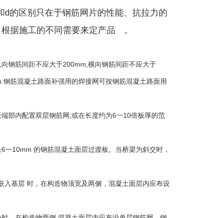
和
d
的区别只在于钢筋网片的性能、抗拉力的
，根据施工的不同需要来定产品 。
钢筋间距不应大于200mm,横向钢筋间距不应大于
m.钢筋混凝土路面补强用的焊接网可按钢筋混凝土路面用
部内配置双层钢筋网;或在长度约为6一10倍板厚的范
一10mm 的钢筋混凝土面层过渡板。当桥梁为斜交时，
或嵌入基层 时，在构造物顶宽及两侧，混凝土面层内应布设
m时，在构造物两侧,混凝土面层内应布设单层钢筋网，钢