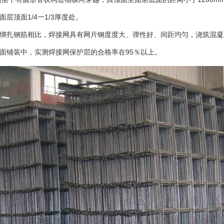
层顶面1/4一1/3厚度处。
绑扎钢筋相比，焊接网具有网片钢度度大、弹性好、间距均匀，浇筑混凝
面铺装中，实测焊接网保护层的合格率在95％以上。