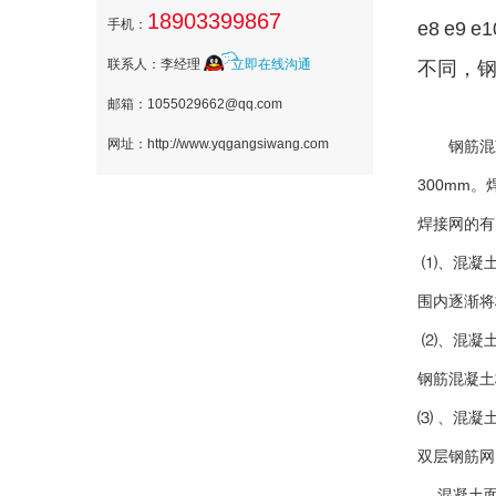
18903399867
手机：
e8
e9
e1
联系人：李经理
立即在线沟通
不同，
邮箱：1055029662@qq.com
网址：http://www.yqgangsiwang.com
钢筋混凝土
300mm
焊接网的有
⑴、混凝土
围内逐渐将
⑵、混凝土
钢筋混凝土
⑶ 、混凝
双层钢筋网
混凝土面层