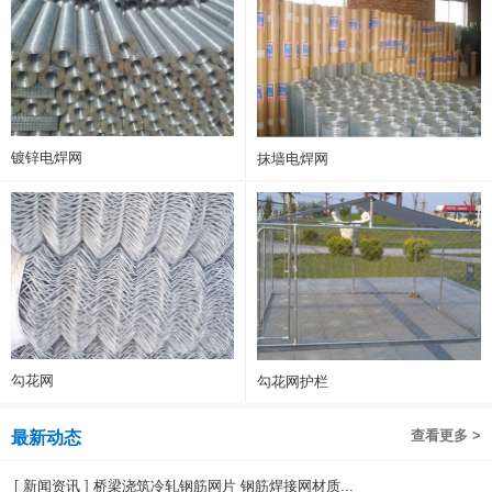
镀锌电焊网
抹墙电焊网
勾花网
勾花网护栏
查看更多 >
最新动态
[
新闻资讯
]
桥梁浇筑冷轧钢筋网片 钢筋焊接网材质...