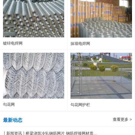
镀锌电焊网
抹墙电焊网
勾花网
勾花网护栏
查看更多 >
最新动态
[
新闻资讯
]
桥梁浇筑冷轧钢筋网片 钢筋焊接网材质...