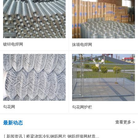
镀锌电焊网
抹墙电焊网
勾花网
勾花网护栏
查看更多 >
最新动态
[
新闻资讯
]
桥梁浇筑冷轧钢筋网片 钢筋焊接网材质...