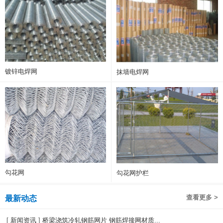
镀锌电焊网
抹墙电焊网
勾花网
勾花网护栏
查看更多 >
最新动态
[
新闻资讯
]
桥梁浇筑冷轧钢筋网片 钢筋焊接网材质...