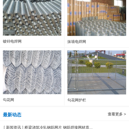
镀锌电焊网
抹墙电焊网
勾花网
勾花网护栏
查看更多 >
最新动态
[
新闻资讯
]
桥梁浇筑冷轧钢筋网片 钢筋焊接网材质...