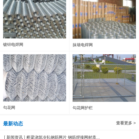
镀锌电焊网
抹墙电焊网
勾花网
勾花网护栏
查看更多 >
最新动态
[
新闻资讯
]
桥梁浇筑冷轧钢筋网片 钢筋焊接网材质...