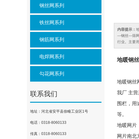
钢丝网系列
铁丝网系列
内容提示：
—钢丝—筛
钢筋网系列
行业。主要
电焊网系列
地暖
钢
勾花网系列
地暖钢丝
联系我们
我厂 主
围栏，用
地址：河北省安平县徐疃工业区1号
等。
电话：0318-8060133
地暖网片
传真：0318-8060133
网片南北