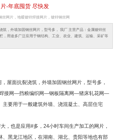
网片-年底囤货 尽快发
词：地暖钢丝网片，地暖镀锌焊接网片，镀锌钢丝网
裂浇筑，外墙加固钢丝网片，型号多， 我厂 主营产品：金属镀锌丝
栏，用途多广泛应用于钢结构、工业、农业、建筑、运输、采矿等
，楼房，屋面抗裂浇筑，外墙加固钢丝网片，型号多，
筑焊接网—挡粮编织网—钢板隔离网—猪床轧花网—
。主要用于一般建筑外墙、浇混凝土、高层住宅
大，也是应用#多，
24
小时车间生产加工的网片，
林、黑龙江地区，在湖南、湖北、贵阳等地也有部