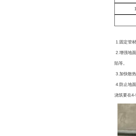
1.固定管
2.增强地
陷等。
3.加快散
4.防止地
浇筑要在4-