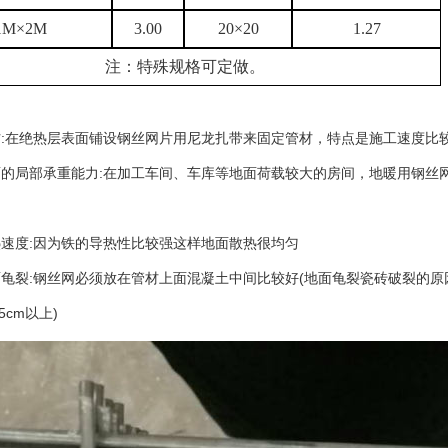
1M×2M
3.00
20×20
1.27
注：特殊规格可定做。
材:在绝热层表面铺设钢丝网片用尼龙扎带来固定管材，特点是施工速度比
面的局部承重能力:在加工车间、车库等地面荷载较大的房间，地暖用钢丝
热速度:因为铁的导热性比较强这样地面散热很均匀
面龟裂:钢丝网必须放在管材上面混凝土中间比较好(地面龟裂瓷砖破裂的
5cm以上)