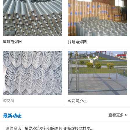
镀锌电焊网
抹墙电焊网
勾花网
勾花网护栏
查看更多 >
最新动态
[
新闻资讯
]
桥梁浇筑冷轧钢筋网片 钢筋焊接网材质...