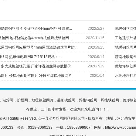
筑铺钢丝网片 冷拔丝圆钢4mm钢丝网 焊接...
2022/2/27
地暖钢丝网铺
钢丝网 地坪浇筑必选4mm冷拔丝焊接钢丝网...
2020/11/16
工地建筑外墙批
屋面钢丝网应用型号4mm屋面浇筑钢丝网片防...
2020/9/25
地暖钢丝网片常
网 热镀锌电焊网0.7*15*15规格：...
2020/9/14
济南地暖钢丝
分多大规格丝径孔距 厂家详说钢丝网参数报价
2020/7/29
做地坪钢筋网
网片 楼层地面钢丝网片 冷拔丝焊接地暖网片
2020/6/4
水泥地坪打混
，电焊网，护栏网，地暖钢丝网片，菱形铁丝网，焊接钢丝网，焊接铁丝网，菱形钢
存供应，二十四小时发货，欢迎您的来电咨询！！！
2015 © All Rights Reserved. 安平县亚奇丝网制品有限公司 · 版权所有 地址：河北
060133 传真：0318-8060133 手机：18903399867 网址：http://www.yqgang