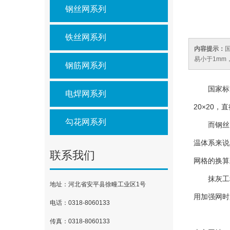
钢丝网系列
铁丝网系列
内容提示：
易小于1mm，
钢筋网系列
国家标
电焊网系列
20×20，
勾花网系列
而钢丝
温体系来说
联系我们
网格的换算
抹灰工
地址：河北省安平县徐疃工业区1号
用加强网时
电话：0318-8060133
传真：0318-8060133