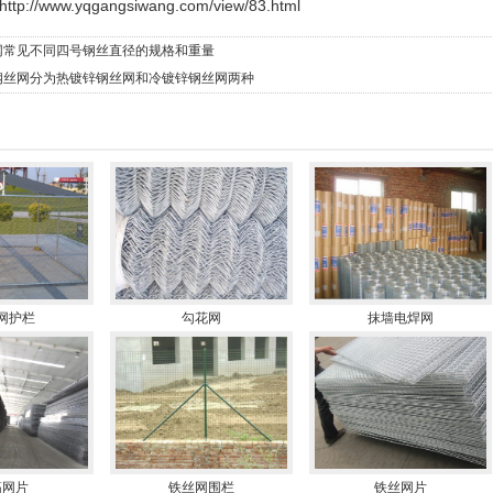
http://www.yqgangsiwang.com/view/83.html
网常见不同四号钢丝直径的规格和重量
钢丝网分为热镀锌钢丝网和冷镀锌钢丝网两种
网护栏
勾花网
抹墙电焊网
筋网片
铁丝网围栏
铁丝网片