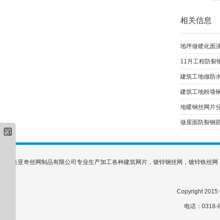
相关信息
地坪做硬化面浇
11月工程防裂
建筑工地做防水
建筑工地粉墙钢丝
地暖钢丝网片
做屋面防裂钢筋
安平县亚奇丝网制品有限公司专业生产加工各种建筑网片，镀锌钢丝网，镀锌铁丝网
Copyright 
电话：0318-8