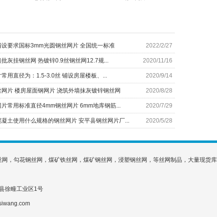
设要求国标3mm光圆钢丝网片 全国统一标准
2022/2/27
灰挂钢丝网 热镀锌0.9丝钢丝网12.7规...
2020/11/16
用直径为：1.5-3.0丝 铺设房屋楼板、...
2020/9/14
网片 楼房屋面钢网片 浇筑外墙抹灰镀锌钢丝网
2020/8/28
片常用标准直径4mm钢丝网片 6mm地库钢筋...
2020/7/29
凝土使用什么规格的钢丝网片 安平县钢丝网片厂...
2020/5/28
丝网，勾花钢丝网，煤矿铁丝网，煤矿钢丝网，浸塑钢丝网，等丝网制品，大量现货库
省安平县徐疃工业区1号
siwang.com