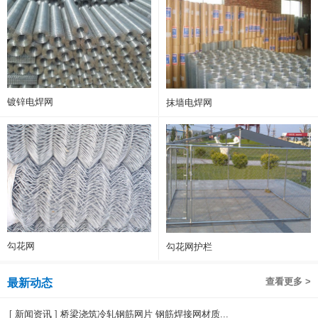
镀锌电焊网
抹墙电焊网
勾花网
勾花网护栏
查看更多 >
最新动态
[
新闻资讯
]
桥梁浇筑冷轧钢筋网片 钢筋焊接网材质...