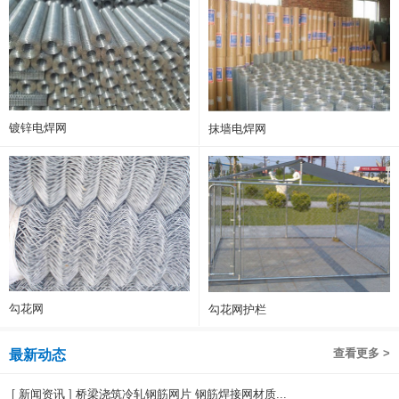
镀锌电焊网
抹墙电焊网
勾花网
勾花网护栏
查看更多 >
最新动态
[
新闻资讯
]
桥梁浇筑冷轧钢筋网片 钢筋焊接网材质...