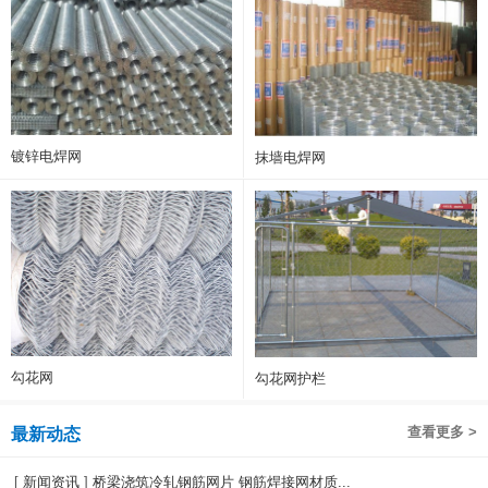
镀锌电焊网
抹墙电焊网
勾花网
勾花网护栏
查看更多 >
最新动态
[
新闻资讯
]
桥梁浇筑冷轧钢筋网片 钢筋焊接网材质...