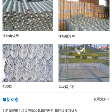
镀锌电焊网
抹墙电焊网
勾花网
勾花网护栏
查看更多 >
最新动态
[
新闻资讯
]
桥梁浇筑冷轧钢筋网片 钢筋焊接网材质...