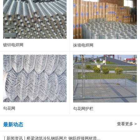
镀锌电焊网
抹墙电焊网
勾花网
勾花网护栏
查看更多 >
最新动态
[
新闻资讯
]
桥梁浇筑冷轧钢筋网片 钢筋焊接网材质...