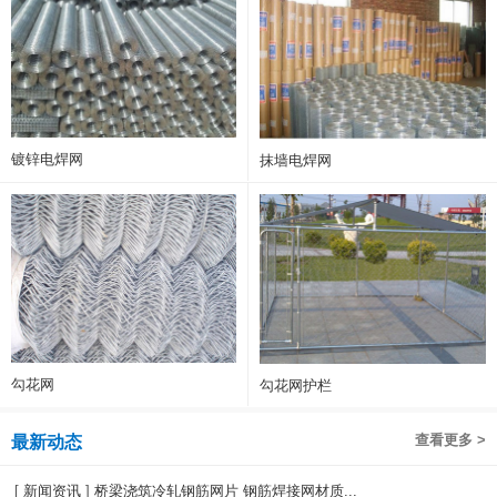
镀锌电焊网
抹墙电焊网
勾花网
勾花网护栏
查看更多 >
最新动态
[
新闻资讯
]
桥梁浇筑冷轧钢筋网片 钢筋焊接网材质...