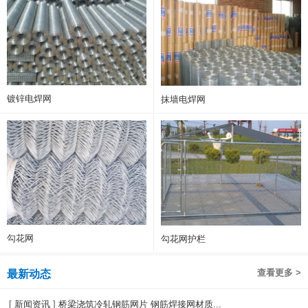
镀锌电焊网
抹墙电焊网
勾花网
勾花网护栏
查看更多 >
最新动态
[
新闻资讯
]
桥梁浇筑冷轧钢筋网片 钢筋焊接网材质...