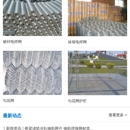
镀锌电焊网
抹墙电焊网
勾花网
勾花网护栏
查看更多 >
最新动态
[
新闻资讯
]
桥梁浇筑冷轧钢筋网片 钢筋焊接网材质...