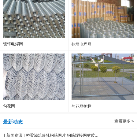
镀锌电焊网
抹墙电焊网
勾花网
勾花网护栏
查看更多 >
最新动态
[
新闻资讯
]
桥梁浇筑冷轧钢筋网片 钢筋焊接网材质...