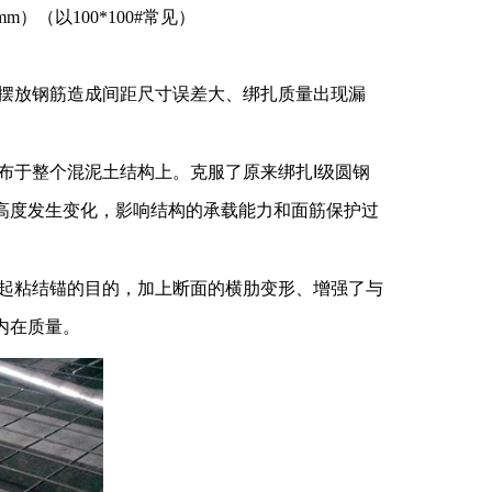
mm
）（以
100*100
#常见）
摆放钢筋造成间距尺寸误差大、绑扎质量出现漏
布于整个混泥土结构上。克服了原来绑扎
I
级圆钢
高度发生变化，影响结构的承载能力和面筋保护过
起粘结锚的目的，加上断面的横肋变形、增强了与
内在质量。