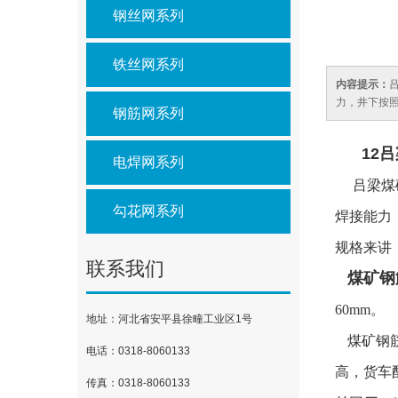
钢丝网系列
铁丝网系列
内容提示：
力，井下按
钢筋网系列
12吕
电焊网系列
吕梁煤
勾花网系列
焊接能力
规格来讲，
联系我们
煤矿
钢
60mm。
地址：河北省安平县徐疃工业区1号
煤矿钢
电话：0318-8060133
高，货车
传真：0318-8060133