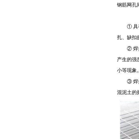
钢
筋网孔
①
具
扎、缺扣
②
焊
产生的强
小等现象
③
焊
混泥土的