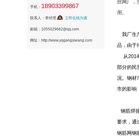
丝网厂，生
18903399867
手机：
用。
联系人：李经理
立即在线沟通
邮箱：1055029662@qq.com
我厂生
网址：http://www.yqgangsiwang.com
品，由于
从
201
部分的民
况。钢材
市的影响
钢筋焊接
要求，通
钢筋网钢筋直