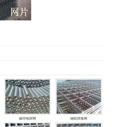
镀锌电焊网
钢筋焊接网