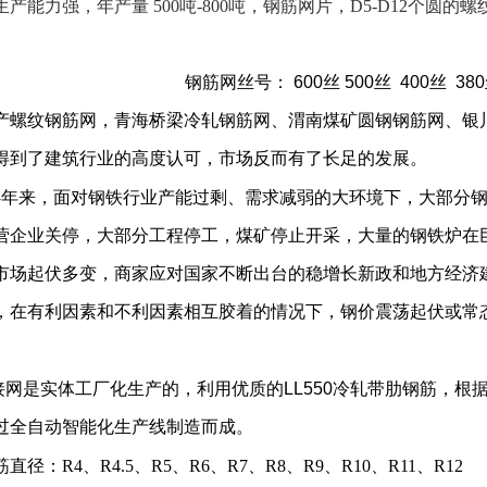
产能力强，年产量 500吨-800吨，钢筋网片，D5-D12个
钢筋网丝号：
600
丝
500
丝
400
丝
380
产螺纹钢筋网，青海桥梁冷轧钢筋网、渭南煤矿圆钢钢筋网、银
得到了建筑行业的高度认可，市场反而有了长足的发展。
4
年来，面对钢铁行业产能过剩、需求减弱的大环境下，大部分
营企业关停，大部分工程停工，煤矿停止开采，大量的钢铁炉在
市场起伏多变，商家应对国家不断出台的稳增长新政和地方经济
，在有利因素和不利因素相互胶着的情况下，钢价震荡起伏或常
网是实体工厂化生产的，利用优质的
LL550
冷轧带肋钢筋，根
过全自动智能化生产线制造而成。
径：R4、R4.5、R5、R6、R7、R8、R9、R10、R11、R12