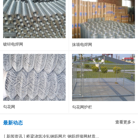
镀锌电焊网
抹墙电焊网
勾花网
勾花网护栏
查看更多 >
最新动态
[
新闻资讯
]
桥梁浇筑冷轧钢筋网片 钢筋焊接网材质...