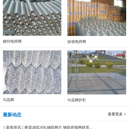
镀锌电焊网
抹墙电焊网
勾花网
勾花网护栏
查看更多 >
最新动态
[
新闻资讯
]
桥梁浇筑冷轧钢筋网片 钢筋焊接网材质...