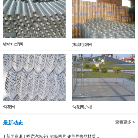
镀锌电焊网
抹墙电焊网
勾花网
勾花网护栏
查看更多 >
最新动态
[
新闻资讯
]
桥梁浇筑冷轧钢筋网片 钢筋焊接网材质...