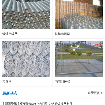
镀锌电焊网
抹墙电焊网
勾花网
勾花网护栏
查看更多 >
最新动态
[
新闻资讯
]
桥梁浇筑冷轧钢筋网片 钢筋焊接网材质...