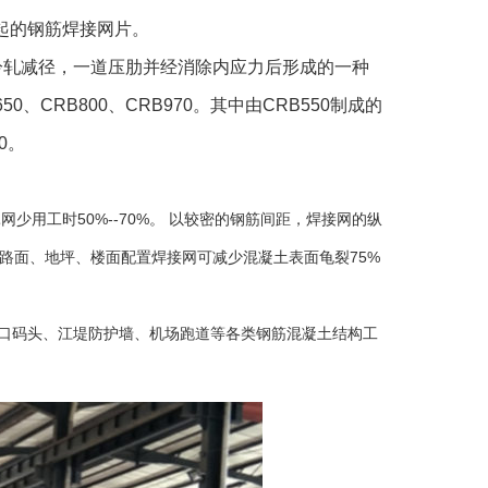
起的钢筋焊接网片。
冷轧减径，一道压肋并经消除内应力后形成的一种
、CRB800、CRB970。其中由CRB550制成的
0。
扎网少用工时
50%--70%
。 以较密的钢筋间距，焊接网的纵
路面、地坪、楼面配置焊接网可减少混凝土表面龟裂
75%
口码头、江堤防护墙、机场跑道等各类钢筋混凝土结构工