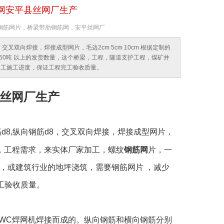
接网安平县丝网厂生产
：热轧钢筋网片，桥梁带肋钢筋网，安平丝网厂
叉双向焊接，焊接成型网片，毛边2cm 5cm 10cm 根据定制的
0吨 以上的发货数量，这个桥梁，工程，隧道支护工程，煤矿井
加工施工进度，保证工程完工验收质量。
县丝网厂生产
d8,纵向钢筋d8，交叉双向焊接，焊接成型网片，
公司，工程需求，来实体厂家加工，螺纹
钢筋网
片，一
下，或建筑行业的地坪浇筑，需要钢筋网片 ，减少
工验收质量。
的GWC焊网机焊接而成的。纵向钢筋和横向钢筋分别