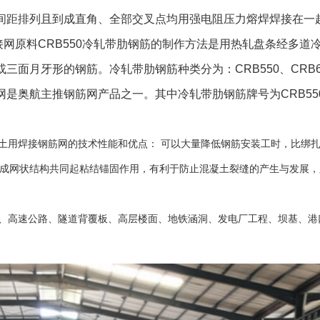
间距排列且到成直角、全部交叉点均用强电阻压力熔焊焊接在一
网原料CRB550冷轧带肋钢筋的制作方法是用热轧盘条经多道
三面月牙形的钢筋。冷轧带肋钢筋种类分为：CRB550、CRB650
网是奥航主推钢筋网产品之一。其中冷轧带肋钢筋牌号为CRB55
用焊接钢筋网的技术性能和优点： 可以大量降低钢筋安装工时，比绑
成网状结构共同起粘结锚固作用，有利于防止混凝土裂缝的产生与发展，
高速公路、隧道背覆板、高层楼面、地铁涵洞、发电厂工程、坝基、港