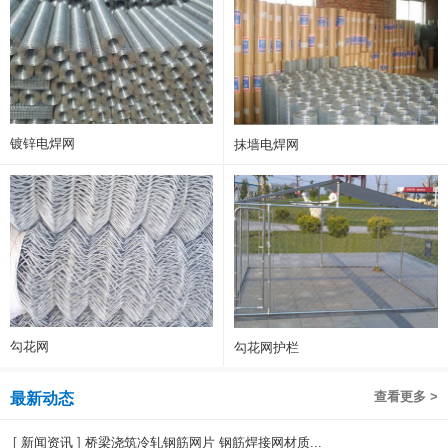
镀锌电焊网
抹墙电焊网
勾花网
勾花网护栏
查看更多 >
最新动态
[
新闻资讯
]
桥梁浇筑冷轧钢筋网片 钢筋焊接网材质...