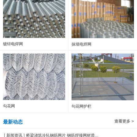
镀锌电焊网
抹墙电焊网
勾花网
勾花网护栏
查看更多 >
最新动态
[
新闻资讯
]
桥梁浇筑冷轧钢筋网片 钢筋焊接网材质...