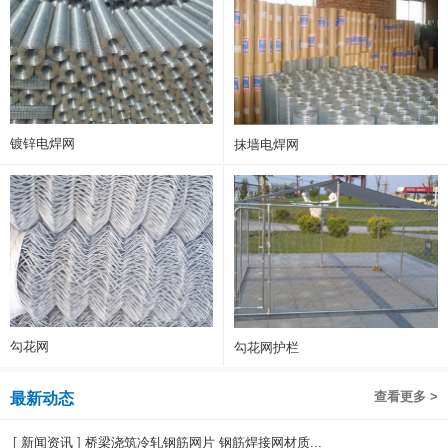
镀锌电焊网
抹墙电焊网
勾花网
勾花网护栏
查看更多 >
最新动态
[
新闻资讯
]
桥梁浇筑冷轧钢筋网片 钢筋焊接网材质...