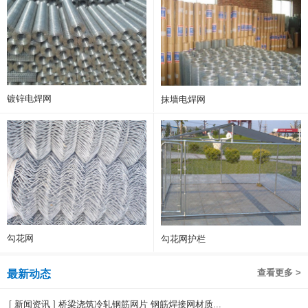
镀锌电焊网
抹墙电焊网
勾花网
勾花网护栏
查看更多 >
最新动态
[
新闻资讯
]
桥梁浇筑冷轧钢筋网片 钢筋焊接网材质...