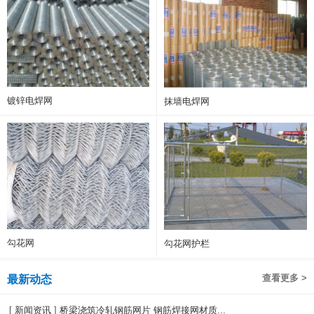
镀锌电焊网
抹墙电焊网
勾花网
勾花网护栏
查看更多 >
最新动态
[
新闻资讯
]
桥梁浇筑冷轧钢筋网片 钢筋焊接网材质...