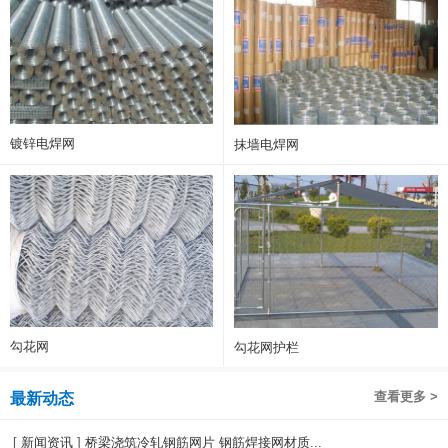
镀锌电焊网
抹墙电焊网
勾花网
勾花网护栏
查看更多 >
最新动态
[
新闻资讯
]
桥梁浇筑冷轧钢筋网片 钢筋焊接网材质...