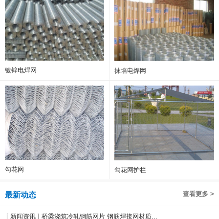
镀锌电焊网
抹墙电焊网
勾花网
勾花网护栏
查看更多 >
最新动态
[
新闻资讯
]
桥梁浇筑冷轧钢筋网片 钢筋焊接网材质...