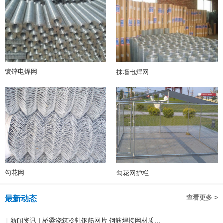
镀锌电焊网
抹墙电焊网
勾花网
勾花网护栏
查看更多 >
最新动态
[
新闻资讯
]
桥梁浇筑冷轧钢筋网片 钢筋焊接网材质...