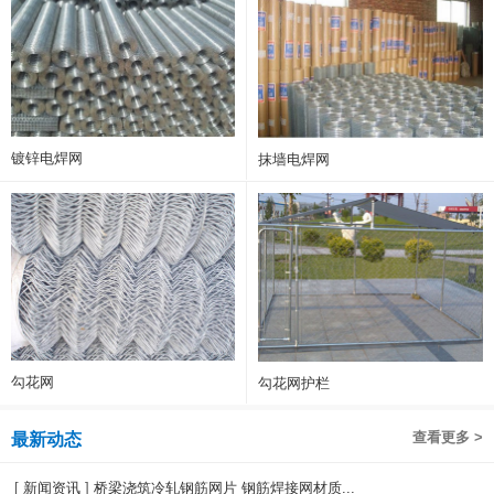
镀锌电焊网
抹墙电焊网
勾花网
勾花网护栏
查看更多 >
最新动态
[
新闻资讯
]
桥梁浇筑冷轧钢筋网片 钢筋焊接网材质...