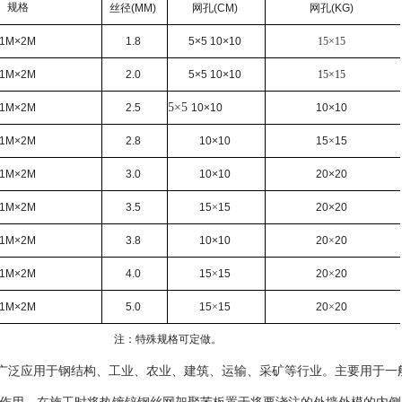
规格
丝径
(MM)
网孔
(CM)
网孔
(KG)
1M×2M
1.8
5×5 10×10
15×15
1M×2M
2.0
5×5 10×10
15×15
5×5
1M×2M
2.5
10×10
10×10
1M×2M
2.8
10×10
15
×
15
1M×2M
3.0
10×10
20×20
1M×2M
3.5
15
×
15
20×20
1M×2M
3.8
10×10
20
×
20
1M×2M
4.0
15
×
15
20
×
20
1M×2M
5.0
15
×
15
20
×
20
注：特殊规格可定做。
广泛应用于钢结构、工业、农业、建筑、运输、采矿等行业。主要用于一