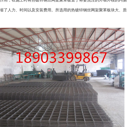
作用，在施工时将热镀锌钢丝网架聚苯板置于将要浇注的外墙外模的内侧
省了人力、时间以及安装费用。所选用的热镀锌钢丝网架聚苯板块大、质