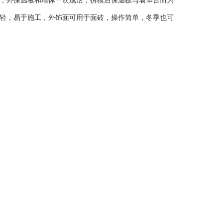
，外保温板和墙体一次成活，拆模后保温板与墙体合而为
轻，易于施工，外饰面可用于面砖，操作简单，冬季也可