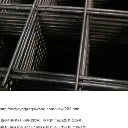
http://www.yqgangsiwang.com/view/283.html
建筑钢丝网价格-地暖焊接网、钢丝网厂家现货多-暴涨价
楼4个粗钢丝焊接网1*2米钢丝网片-免人工焊接-厂家供货