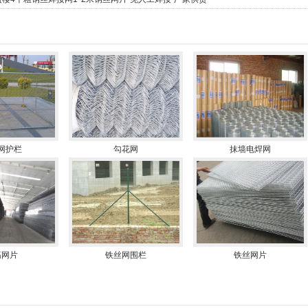
网护栏
勾花网
抹墙电焊网
筋网片
铁丝网围栏
铁丝网片