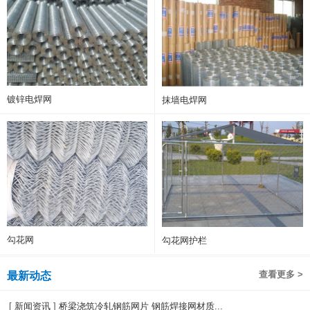
镀锌电焊网
抹墙电焊网
勾花网
勾花网护栏
查看更多 >
最新动态
[
新闻资讯
]
桥梁浇筑冷轧钢筋网片 钢筋焊接网材质...