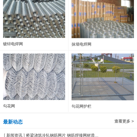
镀锌电焊网
抹墙电焊网
勾花网
勾花网护栏
查看更多 >
最新动态
[
新闻资讯
]
桥梁浇筑冷轧钢筋网片 钢筋焊接网材质...