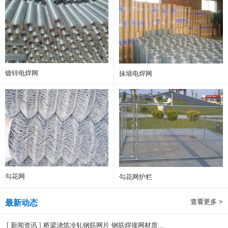
镀锌电焊网
抹墙电焊网
勾花网
勾花网护栏
查看更多 >
最新动态
[
新闻资讯
]
桥梁浇筑冷轧钢筋网片 钢筋焊接网材质...