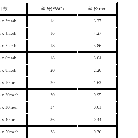
(SWG)
mm
目 数
丝 号
丝 径
 x 3mesh
14
6.27
 x 4mesh
16
4.27
 x 5mesh
18
3.86
 x 6mesh
18
3.04
 x 8mesh
20
2.26
 x 10mesh
20
1.63
 x 20mesh
30
0.95
 x 30mesh
34
0.61
 x 40mesh
36
0.44
 x 50mesh
38
0.36