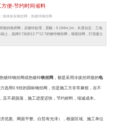
施工方便-节约时间省料
关键词：墙体抹灰钢丝网，热镀锌钢丝网
的电焊网，后镀锌处理，宽幅：0.194m,1m，长度自定，工地
，选择0.7丝的12.7*12.7的镀锌钢丝网，墙面挂网，打混凝土
热镀锌钢丝网或热镀锌
铁丝网
，都是采用冷拔丝焊接的
电
能力选用0.9丝的国标钢丝网，但是施工方非常麻烦，在不
凝土薄，且不易脱落，施工进度还快，节约材料，缩减成本。
经济优惠、网面平整、白皙有光泽），根据区域、施工单位