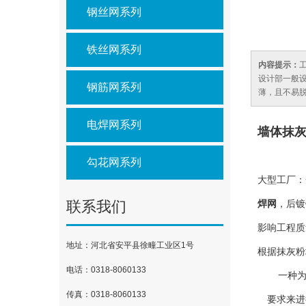
钢丝网系列
铁丝网系列
内容提示：
设计部一般设
钢筋网系列
薄，且不易
电焊网系列
墙体抹
勾花网系列
大型工厂：
联系我们
焊网
，后镀
影响工程质
地址：河北省安平县徐疃工业区1号
根据抹灰粉
电话：0318-8060133
一种
传真：0318-8060133
要求来进