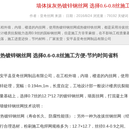
墙体抹灰热镀锌钢丝网 选择0.6-0.8丝
作者：亚奇丝网 来源： 日期：2016/8/24 浏览量：79192 
工程外墙，内墙，楼道的内挂网，使用热镀锌钢丝网或热镀锌铁丝网，都是采用冷拔丝焊接
计楼房抗裂能力选用0.9丝的国标钢丝网，但是施工方非常麻烦，在不影响工程质量基础上
脱落，施工进度还快，节约材料，厂家发货：安平县亚奇丝网制品有限公司
灰热镀锌
钢丝网
选择0.6-0.8丝施工方便-节约时间省料
安平县亚奇丝网制品有限公司，在工程外墙，内墙，楼道的内挂网，使用
锌处理，宽幅：0.194m,1m，长度自定，工地设计部一般设计楼房抗裂
量基础上，选择0.7丝的12.7*12.7的镀锌钢丝网，墙面挂网，打混
墙镀锌钢丝网技术说明：
为热镀锌钢丝网（寿命长久、防腐性能强）；
另外一种为改拔丝钢丝网（
行合理选材，
粉刷施工电焊网规格多为：
12.7×12.7，丝径0.4-0.9之间。