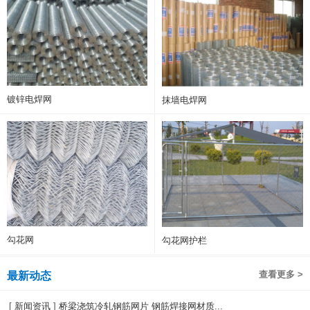
镀锌电焊网
抹墙电焊网
勾花网
勾花网护栏
查看更多 >
最新动态
[
新闻资讯
]
桥梁浇筑冷轧钢筋网片 钢筋焊接网材质...