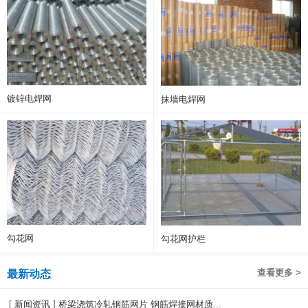
镀锌电焊网
抹墙电焊网
勾花网
勾花网护栏
查看更多 >
最新动态
[
新闻资讯
]
桥梁浇筑冷轧钢筋网片 钢筋焊接网材质...