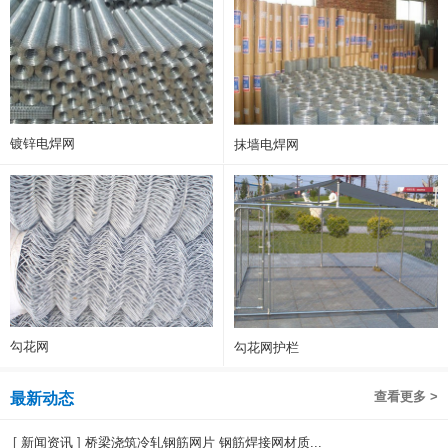
镀锌电焊网
抹墙电焊网
勾花网
勾花网护栏
查看更多 >
最新动态
[
新闻资讯
]
桥梁浇筑冷轧钢筋网片 钢筋焊接网材质...