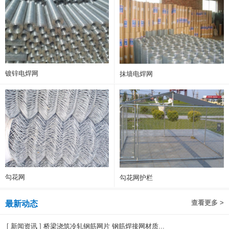
镀锌电焊网
抹墙电焊网
勾花网
勾花网护栏
查看更多 >
最新动态
[
新闻资讯
]
桥梁浇筑冷轧钢筋网片 钢筋焊接网材质...