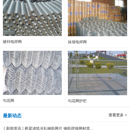
镀锌电焊网
抹墙电焊网
勾花网
勾花网护栏
查看更多 >
最新动态
[
新闻资讯
]
桥梁浇筑冷轧钢筋网片 钢筋焊接网材质...