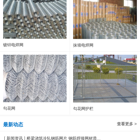
镀锌电焊网
抹墙电焊网
勾花网
勾花网护栏
查看更多 >
最新动态
[
新闻资讯
]
桥梁浇筑冷轧钢筋网片 钢筋焊接网材质...